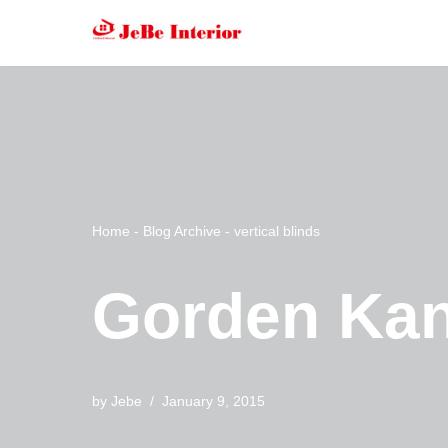
Skip
to
content
Home
-
Blog Archive
-
vertical blinds
Gorden Kan
by
Jebe
January 9, 2015